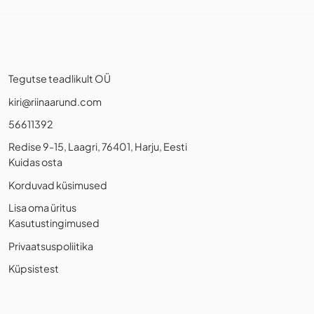
Tegutse teadlikult OÜ
kiri@riinaarund.com
56611392
Redise 9-15, Laagri, 76401, Harju, Eesti
Kuidas osta
Korduvad küsimused
Lisa oma üritus
Kasutustingimused
Privaatsuspoliitika
Küpsistest