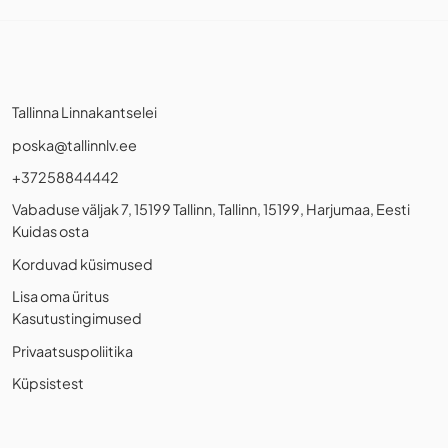
Tallinna Linnakantselei
poska@tallinnlv.ee
+37258844442
Vabaduse väljak 7, 15199 Tallinn, Tallinn, 15199, Harjumaa, Eesti
Kuidas osta
Korduvad küsimused
Lisa oma üritus
Kasutustingimused
Privaatsuspoliitika
Küpsistest