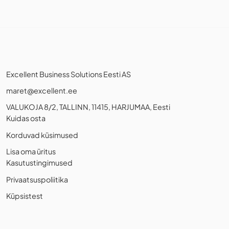
Excellent Business Solutions Eesti AS
maret@excellent.ee
VALUKOJA 8/2, TALLINN, 11415, HARJUMAA, Eesti
Kuidas osta
Korduvad küsimused
Lisa oma üritus
Kasutustingimused
Privaatsuspoliitika
Küpsistest