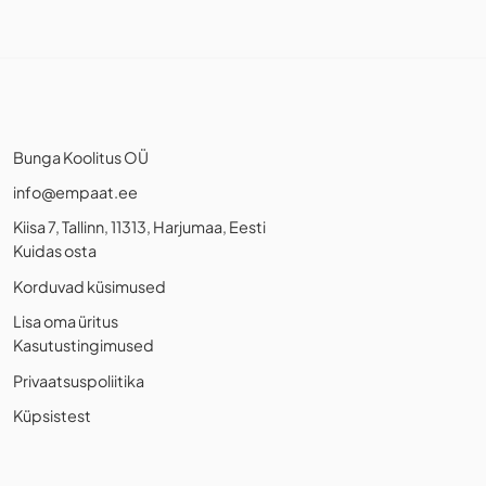
Bunga Koolitus OÜ
info@empaat.ee
Kiisa 7, Tallinn, 11313, Harjumaa, Eesti
Kuidas osta
Korduvad küsimused
Lisa oma üritus
Kasutustingimused
Privaatsuspoliitika
Küpsistest