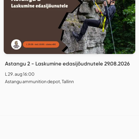
Astangu 2 - Laskumine edasijõudnutele 29.08.2026
L 29. aug 16:00
Astangu ammunition depot, Tallinn