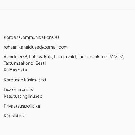
Kordes Communication OÜ
rohaanikanaldused@gmail.com
Aiandi tee 8, Lohkva küla, Luunja vald, Tartu maakond, 62207,
Tartu maakond, Eesti
Kuidas osta
Korduvad küsimused
Lisa oma üritus
Kasutustingimused
Privaatsuspoliitika
Küpsistest