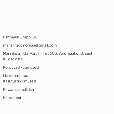
Pintmann Grupp OÜ
marianne.pindmaa@gmail.com
Männiku tn 43a, Võru linn, 65603, Võru maakond, Eesti
Kuidas osta
Korduvad küsimused
Lisa oma üritus
Kasutustingimused
Privaatsuspoliitika
Küpsistest