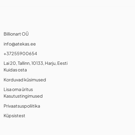
Billionart OÜ
info@atekas.ee
+37255900654
Lai 20, Tallinn, 10133, Harju, Eesti
Kuidas osta
Korduvad küsimused
Lisa oma üritus
Kasutustingimused
Privaatsuspoliitika
Küpsistest