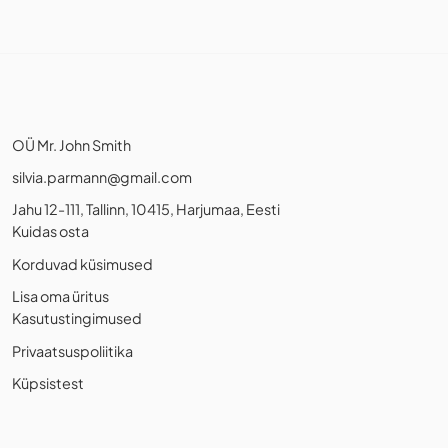
OÜ Mr. John Smith
silvia.parmann@gmail.com
Jahu 12-111, Tallinn, 10415, Harjumaa, Eesti
Kuidas osta
Korduvad küsimused
Lisa oma üritus
Kasutustingimused
Privaatsuspoliitika
Küpsistest