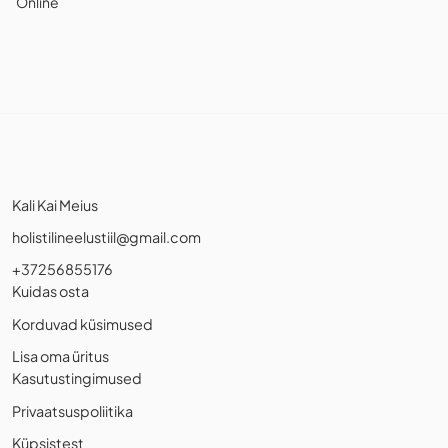
Online
Kali Kai Meius
holistilineelustiil@gmail.com
+37256855176
Kuidas osta
Korduvad küsimused
Lisa oma üritus
Kasutustingimused
Privaatsuspoliitika
Küpsistest