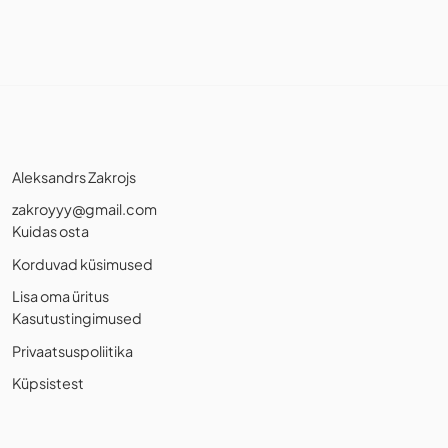
Aleksandrs Zakrojs
zakroyyy@gmail.com
Kuidas osta
Korduvad küsimused
Lisa oma üritus
Kasutustingimused
Privaatsuspoliitika
Küpsistest