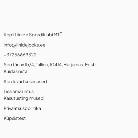
Kopli Liinide Spordiklubi MTÜ
info@liinidejooks.ee
+37256669322
Soo tänav 1b/4, Tallinn, 10414, Harjumaa, Eesti
Kuidas osta
Korduvad küsimused
Lisa oma üritus
Kasutustingimused
Privaatsuspoliitika
Küpsistest