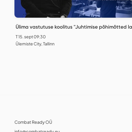
Ülima vastutuse koolitus ''Juhtimise põhimõtted la
T 15. sept 09:30
Ülemiste City, Tallinn
Combat Ready OÜ
info@combatready.eu