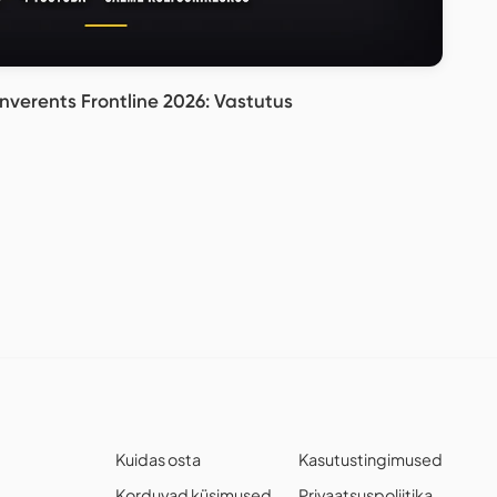
verents Frontline 2026: Vastutus
Kuidas osta
Kasutustingimused
Korduvad küsimused
Privaatsuspoliitika