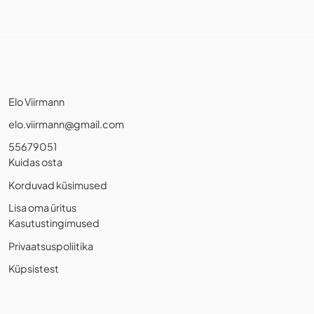
Elo Viirmann
elo.viirmann@gmail.com
55679051
Kuidas osta
Korduvad küsimused
Lisa oma üritus
Kasutustingimused
Privaatsuspoliitika
Küpsistest