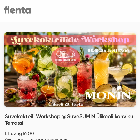
Suvekokteili Workshop @ SuveSUMIN Ülikooli kohviku
Terrassil
L 15. aug 16:00