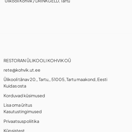
Ülikooli Kohvik / DRINKGELD, Tartu
RESTORAN ÜLIKOOLI KOHVIK OÜ
rete@kohvik.ut.ee
Ülikooli tänav 20,, Tartu,, 51005, Tartu maakond, Eesti
Kuidas osta
Korduvad küsimused
Lisa oma üritus
Kasutustingimused
Privaatsuspoliitika
Küpsistest