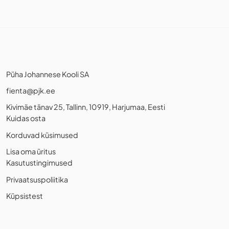
Püha Johannese Kooli SA
fienta@pjk.ee
Kivimäe tänav 25, Tallinn, 10919, Harjumaa, Eesti
Kuidas osta
Korduvad küsimused
Lisa oma üritus
Kasutustingimused
Privaatsuspoliitika
Küpsistest