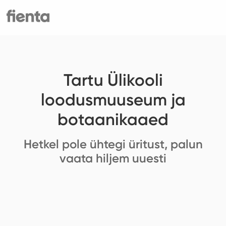
Tartu Ülikooli
loodusmuuseum ja
botaanikaaed
Hetkel pole ühtegi üritust, palun
vaata hiljem uuesti