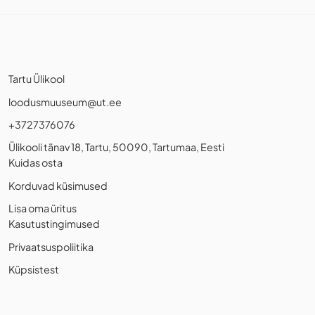
Tartu Ülikool
loodusmuuseum@ut.ee
+3727376076
Ülikooli tänav 18, Tartu, 50090, Tartumaa, Eesti
Kuidas osta
Korduvad küsimused
Lisa oma üritus
Kasutustingimused
Privaatsuspoliitika
Küpsistest