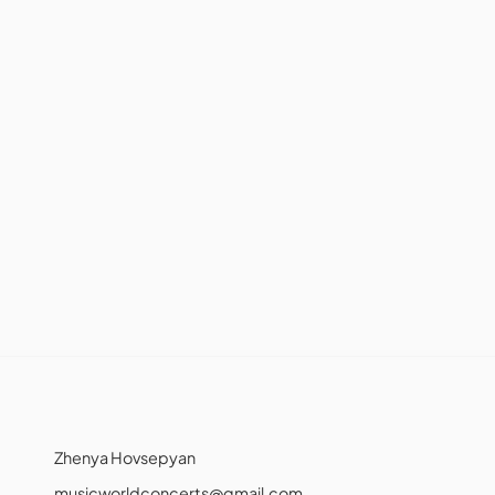
Zhenya Hovsepyan
musicworldconcerts@gmail.com