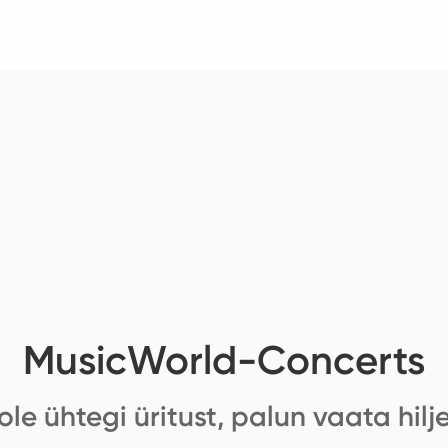
MusicWorld-Concerts
ole ühtegi üritust, palun vaata hilj