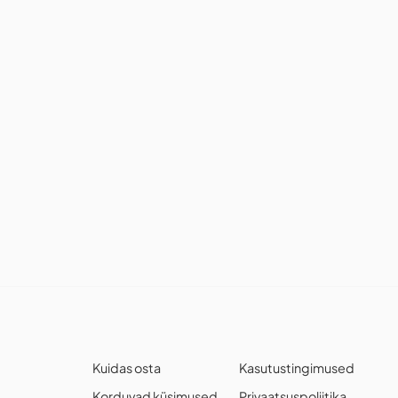
Kuidas osta
Kasutustingimused
Korduvad küsimused
Privaatsuspoliitika