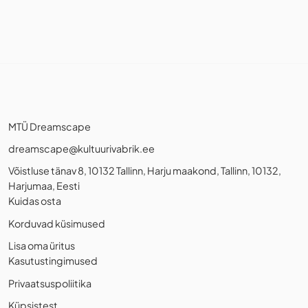
MTÜ Dreamscape
dreamscape@kultuurivabrik.ee
Võistluse tänav 8, 10132 Tallinn, Harju maakond, Tallinn, 10132,
Harjumaa, Eesti
Kuidas osta
Korduvad küsimused
Lisa oma üritus
Kasutustingimused
Privaatsuspoliitika
Küpsistest