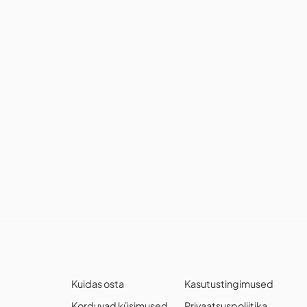
Kuidas osta
Kasutustingimused
Korduvad küsimused
Privaatsuspoliitika