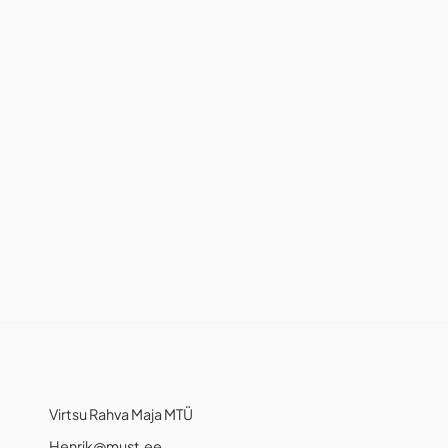
Virtsu Rahva Maja MTÜ
Henrik@must.ee