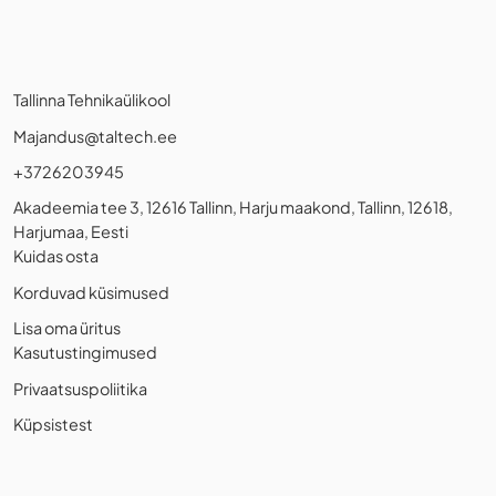
Tallinna Tehnikaülikool
Majandus@taltech.ee
+3726203945
Akadeemia tee 3, 12616 Tallinn, Harju maakond, Tallinn, 12618,
Harjumaa, Eesti
Kuidas osta
Korduvad küsimused
Lisa oma üritus
Kasutustingimused
Privaatsuspoliitika
Küpsistest