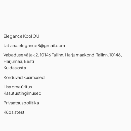
Elegance Kool OÜ
tatiana.elegance8@gmail.com
Vabaduse väljak 2, 10146 Tallinn, Harju maakond, Tallinn, 10146,
Harjumaa, Eesti
Kuidas osta
Korduvad küsimused
Lisa oma üritus
Kasutustingimused
Privaatsuspoliitika
Küpsistest