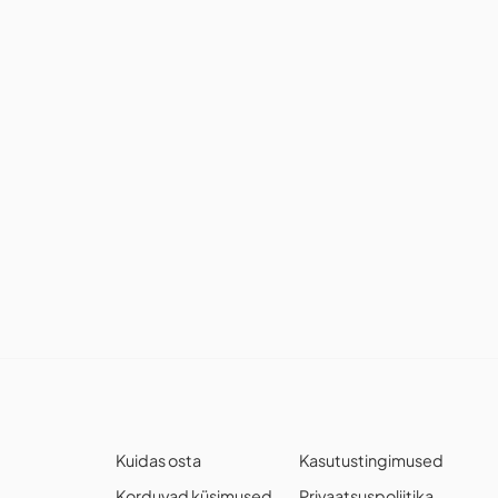
Kuidas osta
Kasutustingimused
Korduvad küsimused
Privaatsuspoliitika