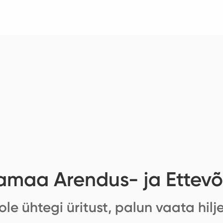
maa Arendus- ja Ettevõ
ole ühtegi üritust, palun vaata hilj