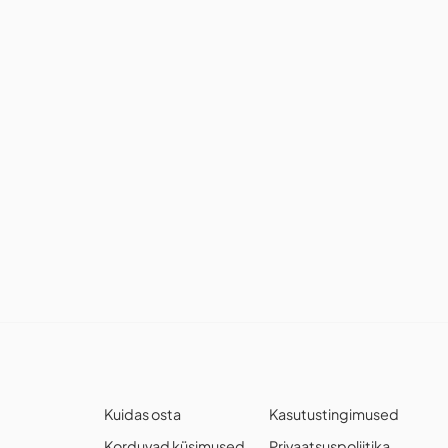
Kuidas osta
Kasutustingimused
Korduvad küsimused
Privaatsuspoliitika