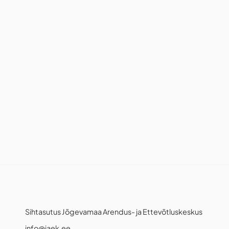
Sihtasutus Jõgevamaa Arendus- ja Ettevõtluskeskus
info@jaek.ee