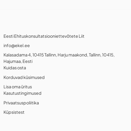
Eesti Ehituskonsultatsiooniettevõtete Liit
info@ekel.ee
Kalasadama 4, 10415 Tallinn, Harju maakond, Tallinn, 10415,
Hajumaa, Eesti
Kuidas osta
Korduvad küsimused
Lisa oma üritus
Kasutustingimused
Privaatsuspoliitika
Küpsistest