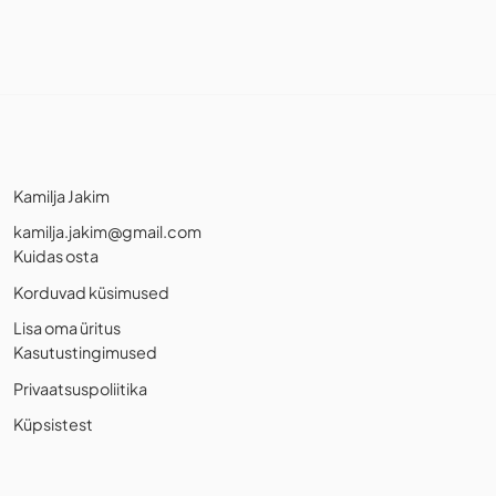
Kamilja Jakim
kamilja.jakim@gmail.com
Kuidas osta
Korduvad küsimused
Lisa oma üritus
Kasutustingimused
Privaatsuspoliitika
Küpsistest