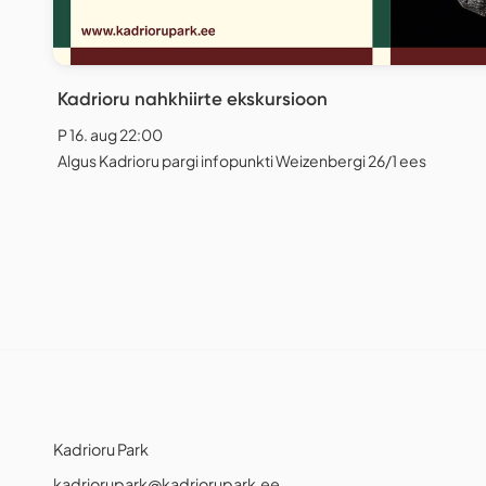
Kadrioru nahkhiirte ekskursioon
P 16. aug 22:00
Algus Kadrioru pargi infopunkti Weizenbergi 26/1 ees
Kadrioru Park
kadriorupark@kadriorupark.ee