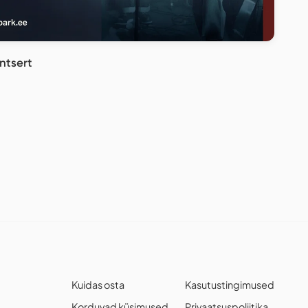
ntsert
Kuidas osta
Kasutustingimused
Korduvad küsimused
Privaatsuspoliitika