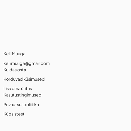
Kelli Muuga
kellimuuga@gmail.com
Kuidas osta
Korduvad küsimused
Lisa oma üritus
Kasutustingimused
Privaatsuspoliitika
Küpsistest