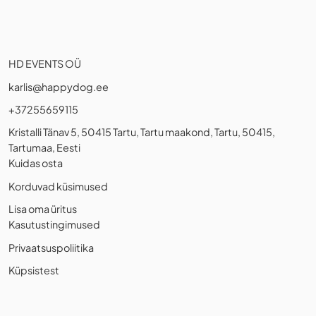
HD EVENTS OÜ
karlis@happydog.ee
+37255659115
Kristalli Tänav 5, 50415 Tartu, Tartu maakond, Tartu, 50415,
Tartumaa, Eesti
Kuidas osta
Korduvad küsimused
Lisa oma üritus
Kasutustingimused
Privaatsuspoliitika
Küpsistest