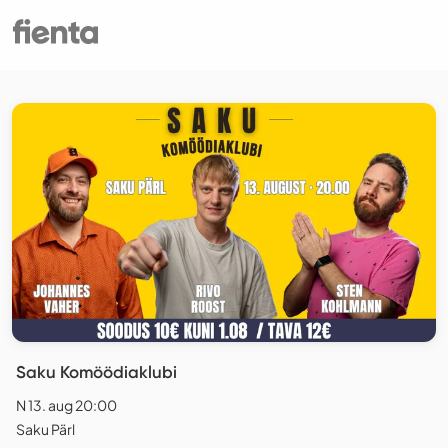
Saku Komöödiaklubi
N 13. aug 20:00
Saku Pärl