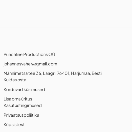
Punchline Productions OÜ
johannesvaher@gmail.com
Männimetsa tee 36, Laagri, 76401, Harjumaa, Eesti
Kuidas osta
Korduvad küsimused
Lisa oma üritus
Kasutustingimused
Privaatsuspoliitika
Küpsistest