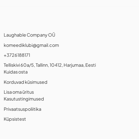
Laughable Company OÜ
komeediklubi@gmail.com
+3726188171
Telliskivi 60a/5, Tallinn, 10412, Harjumaa, Eesti
Kuidas osta
Korduvad küsimused
Lisa oma üritus
Kasutustingimused
Privaatsuspoliitika
Küpsistest