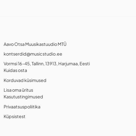
Aavo Otsa Muusikastuudio MTÜ
kontserdid@musicstudio.ee
Vormsi 16-45, Tallinn, 13913, Harjumaa, Eesti
Kuidas osta
Korduvad küsimused
Lisa oma üritus
Kasutustingimused
Privaatsuspoliitika
Küpsistest