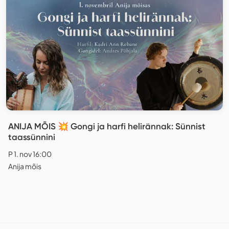
ANIJA MÕIS 💥 Gongi ja harfi helirännak: Sünnist
taassünnini
P 1. nov 16:00
Anija mõis