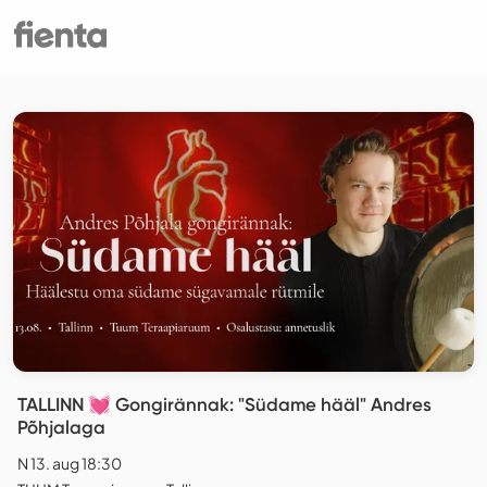
TALLINN 💓 Gongirännak: "Südame hääl" Andres
Põhjalaga
N 13. aug 18:30