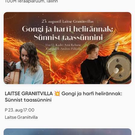
TUUM Teraapiaruum, Tallinn
LAITSE GRANIITVILLA 💥 Gongi ja harfi helirännak:
Sünnist taassünnini
P 23. aug 17:00
Laitse Graniitvilla