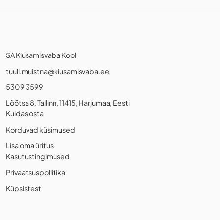
SA Kiusamisvaba Kool
tuuli.muistna@kiusamisvaba.ee
5309 3599
Lõõtsa 8, Tallinn, 11415, Harjumaa, Eesti
Kuidas osta
Korduvad küsimused
Lisa oma üritus
Kasutustingimused
Privaatsuspoliitika
Küpsistest