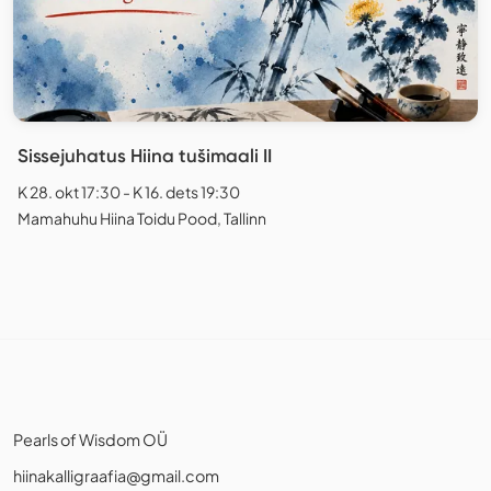
Sissejuhatus Hiina tušimaali II
K 28. okt 17:30 - K 16. dets 19:30
Mamahuhu Hiina Toidu Pood, Tallinn
Pearls of Wisdom OÜ
hiinakalligraafia@gmail.com