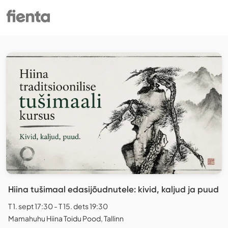
Hiina tušimaal edasijõudnutele: kivid, kaljud ja puud
T 1. sept 17:30 - T 15. dets 19:30
Mamahuhu Hiina Toidu Pood, Tallinn