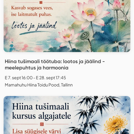
Hiina tušimaali töötuba: lootos ja jäälind -
meelepuhtus ja harmoonia
E 7. sept 16:00 - E 28. sept 17:45
Mamahuhu Hiina Toidu Pood, Tallinn