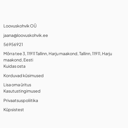
Loovuskohvik OÜ
jaana@loovuskohvik.ee
56956921
Mõrra tee 3, 11911 Tallinn, Harju maakond, Tallinn, 11911, Harju
maakond, Eesti
Kuidas osta
Korduvad küsimused
Lisa oma üritus
Kasutustingimused
Privaatsuspoliitika
Küpsistest