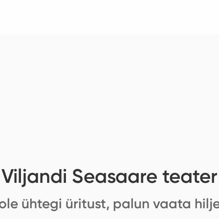
Viljandi Seasaare teater
ole ühtegi üritust, palun vaata hilj