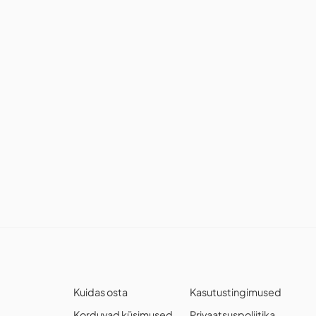
Kuidas osta
Kasutustingimused
Korduvad küsimused
Privaatsuspoliitika