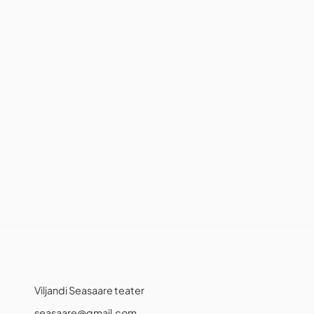
Viljandi Seasaare teater
seasaare@gmail.com