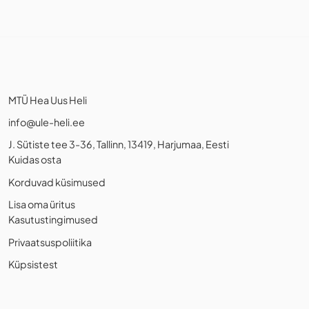
MTÜ Hea Uus Heli
info@ule-heli.ee
J. Sütiste tee 3-36, Tallinn, 13419, Harjumaa, Eesti
Kuidas osta
Korduvad küsimused
Lisa oma üritus
Kasutustingimused
Privaatsuspoliitika
Küpsistest