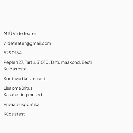
MTÜ Vilde Teater
vildeteater@gmail.com
5290164
Pepleri 27, Tartu, 51010, Tartu maakond, Eesti
Kuidas osta
Korduvad küsimused
Lisa oma üritus
Kasutustingimused
Privaatsuspoliitika
Küpsistest