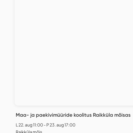
Maa- ja paekivimüüride koolitus Raikküla mõisas
L 22. aug 11:00 - P 23. aug 17:00
Raikküla mõis