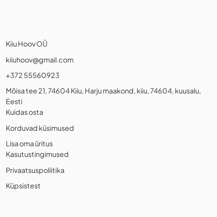
Kiiu Hoov OÜ
kiiuhoov@gmail.com
+372 55560923
Mõisa tee 21, 74604 Kiiu, Harju maakond, kiiu, 74604, kuusalu,
Eesti
Kuidas osta
Korduvad küsimused
Lisa oma üritus
Kasutustingimused
Privaatsuspoliitika
Küpsistest