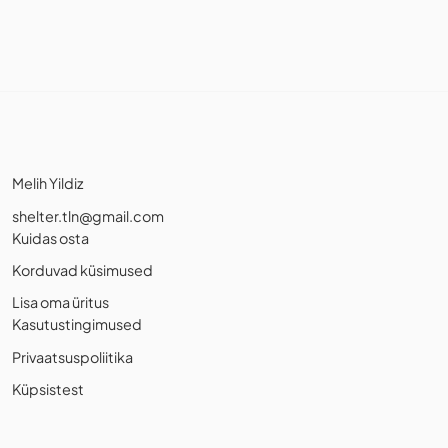
Melih Yildiz
shelter.tln@gmail.com
Kuidas osta
Korduvad küsimused
Lisa oma üritus
Kasutustingimused
Privaatsuspoliitika
Küpsistest