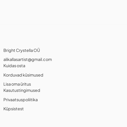
Bright Crystella OÜ
alikallasartist@gmail.com
Kuidas osta
Korduvad küsimused
Lisa oma üritus
Kasutustingimused
Privaatsuspoliitika
Küpsistest