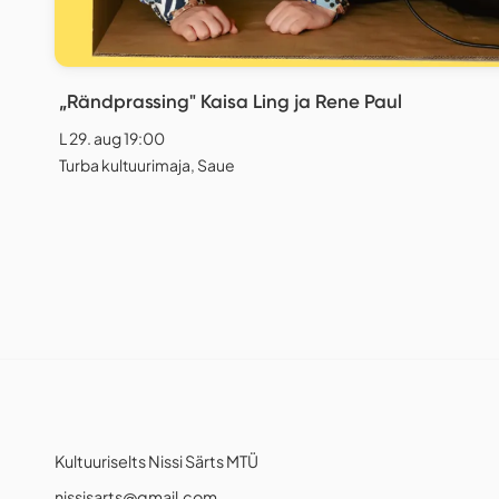
„Rändprassing" Kaisa Ling ja Rene Paul
L 29. aug 19:00
Turba kultuurimaja, Saue
Kultuuriselts Nissi Särts MTÜ
nissisarts@gmail.com