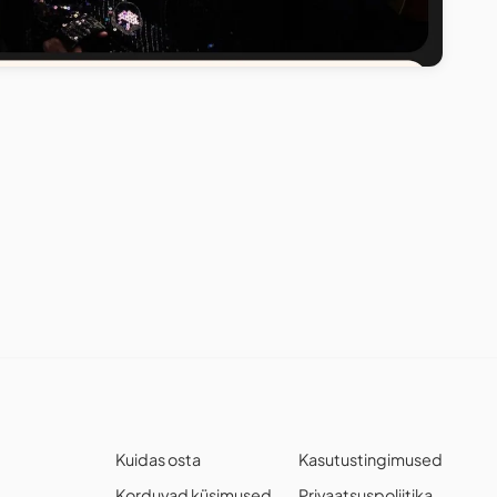
Kuidas osta
Kasutustingimused
Korduvad küsimused
Privaatsuspoliitika