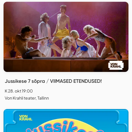
Jussikese 7 sõpra / VIIMASED ETENDUSED!
K 28. okt 19:00
Von Krahli teater, Tallinn