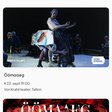
Öömaaeg
K 23. sept 19:00
Von Krahli teater, Tallinn