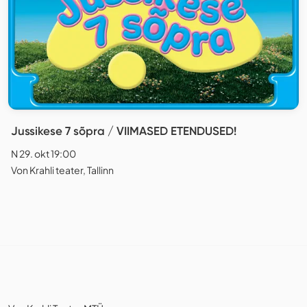
Jussikese 7 sõpra / VIIMASED ETENDUSED!
N 29. okt 19:00
Von Krahli teater, Tallinn