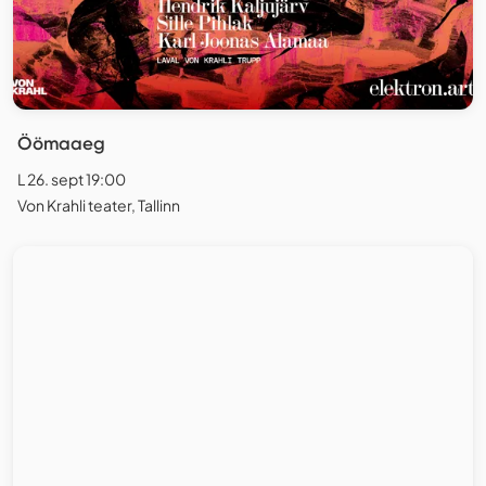
Öömaaeg
L 26. sept 19:00
Von Krahli teater, Tallinn