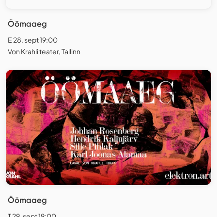
Öömaaeg
E 28. sept 19:00
Von Krahli teater, Tallinn
Öömaaeg
T 29. sept 19:00