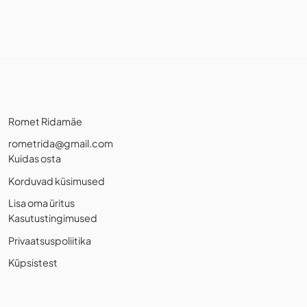
Romet Ridamäe
rometrida@gmail.com
Kuidas osta
Korduvad küsimused
Lisa oma üritus
Kasutustingimused
Privaatsuspoliitika
Küpsistest