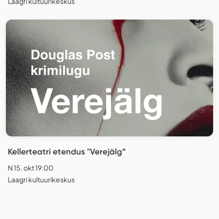
Laagri kultuurikeskus
Kellerteatri etendus "Verejälg”
N 15. okt 19:00
Laagri kultuurikeskus