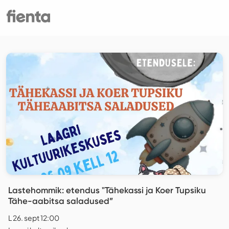
Lastehommik: etendus "Tähekassi ja Koer Tupsiku
Tähe-aabitsa saladused”
L 26. sept 12:00