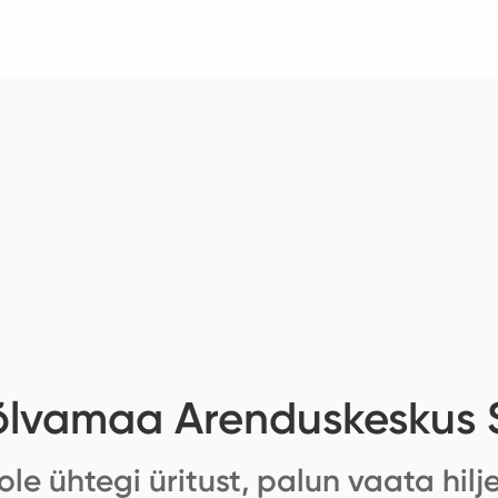
õlvamaa Arenduskeskus 
ole ühtegi üritust, palun vaata hilj