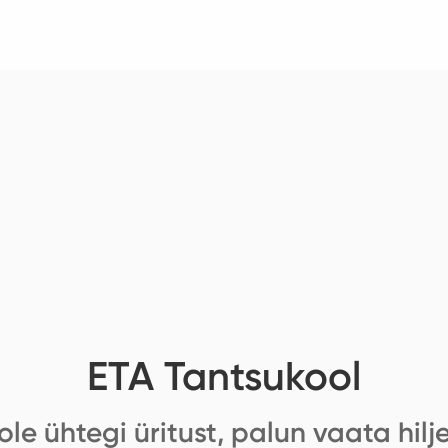
ETA Tantsukool
ole ühtegi üritust, palun vaata hilj