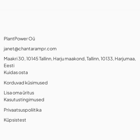
PlantPower Oü
janet@chantarampr.com
Maakri 30, 10145 Tallinn, Harju maakond, Tallinn, 10133, Harjumaa,
Eesti
Kuidas osta
Korduvad küsimused
Lisa oma üritus
Kasutustingimused
Privaatsuspoliitika
Küpsistest